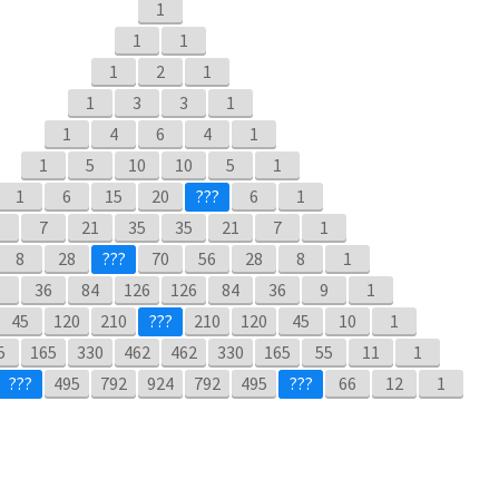
1
1
1
1
2
1
1
3
3
1
1
4
6
4
1
1
5
10
10
5
1
1
6
15
20
6
1
1
7
21
35
35
21
7
1
8
28
70
56
28
8
1
9
36
84
126
126
84
36
9
1
45
120
210
210
120
45
10
1
5
165
330
462
462
330
165
55
11
1
495
792
924
792
495
66
12
1
 باسكال
لملونة دائمًا في
???
(باستثناء
بليز باسكال
 ، والتي يمكن رؤيتها كمثلثات