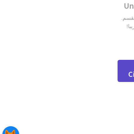
Un
لقسم.
با!
C