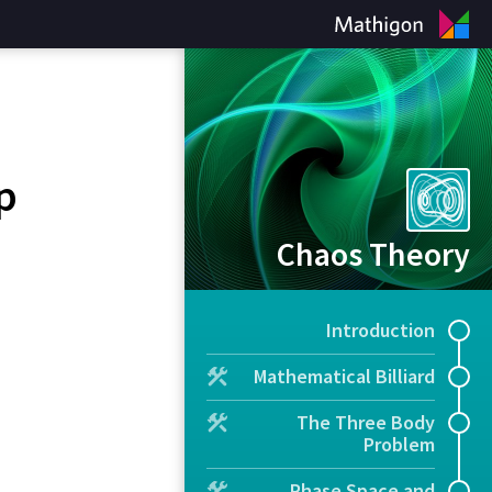
p
Chaos Theory
Introduction
Mathematical Billiard
The Three Body
Problem
Phase Space and